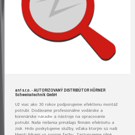
ant s.r.o.
- AUTORIZOVANÝ DISTRIBÚTOR HÜRNER
S
chweisstechnik
G
mb
H
Už viac ako 30 rokov podporujeme efektívnu montáž
potrubí. Dodávame profesionálne vodárske a
kúrenárske
náradie
a nástroje na opracovanie
potrubí. Naše riešenia prinášajú firmám efektivitu a
zisk. Hrdo poskytujeme služby, vďaka ktorým sú naši
klienti lídrami vo svojom fachu. Zastupujeme silné