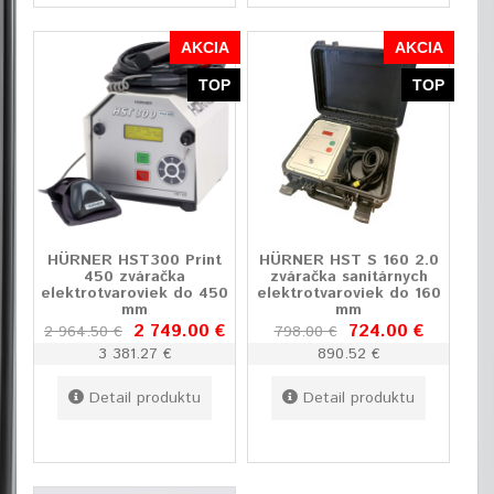
AKCIA
AKCIA
TOP
TOP
HÜRNER HST300 Print
HÜRNER HST S 160 2.0
450 zváračka
zváračka sanitárnych
elektrotvaroviek do 450
elektrotvaroviek do 160
mm
mm
2 749.00 €
724.00 €
2 964.50 €
798.00 €
3 381.27 €
890.52 €
Detail produktu
Detail produktu