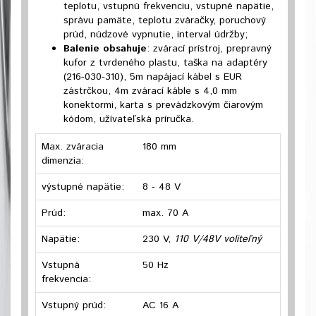
teplotu, vstupnú frekvenciu, vstupné napätie,
správu pamäte, teplotu zváračky, poruchový
prúd, núdzové vypnutie, interval údržby;
Balenie obsahuje
: zvárací prístroj, prepravný
kufor z tvrdeného plastu, taška na adaptéry
(216-030-310), 5m napájací kábel s EUR
zástrčkou, 4m zvárací káble s 4,0 mm
konektormi, karta s prevádzkovým čiarovým
kódom, užívateľská príručka.
Max. zváracia
180 mm
dimenzia:
výstupné napätie:
8 - 48 V
Prúd:
max. 70 A
Napätie:
230 V,
110 V/48V voliteľný
Vstupná
50 Hz
frekvencia:
Vstupný prúd:
AC 16 A