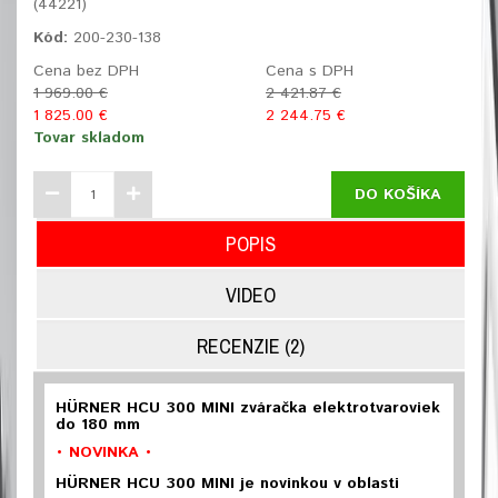
(44221)
Kód:
200-230-138
Cena bez DPH
Cena s DPH
1 969.00 €
2 421.87 €
1 825.00 €
2 244.75 €
Tovar skladom
DO KOŠÍKA
POPIS
VIDEO
RECENZIE (2)
HÜRNER HCU 300 MINI zváračka elektrotvaroviek
do 180 mm
• NOVINKA •
HÜRNER HCU 300 MINI je novinkou v oblasti