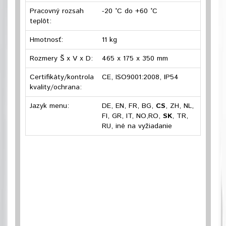
Pracovný rozsah
-20 °C do +60 °C
teplôt:
Hmotnosť:
11 kg
Rozmery Š x V x D:
465 x 175 x 350 mm
Certifikáty/kontrola
CE, ISO9001:2008, IP54
kvality/ochrana:
Jazyk menu:
DE, EN, FR, BG,
CS
, ZH, NL,
FI, GR, IT, NO,RO,
SK
, TR,
RU, iné na vyžiadanie