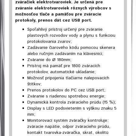
zváračiek elektrotvaroviek. Je určená pre
zváranie elektrotvaroviek rôznych výrobcov s
možnosťou tlače a pamäťou pre zváracie
protokoly, prenos dát cez USB port.
Spoľahlivý prístroj určený pre zváranie
plastových rozvodov vody a plynu s funkciou
protokolovania zvarov;
Zadávanie čiarového kódu pomocou skenera
alebo ručným zadávaním na klávesnici;
Zváranie do Ø 180mm;
Prístroj má pamäť pre 1800 zváracích
protokolov, automatické ukladanie;
Možnosť pripojenia tlačiarne nalepovacích
štítkov;
Prenos protokolov do PC cez USB port;
Zváranie s riadenou spotrebou energie;
Dynamická kontrola zváracieho prúdu (15 %);
Display s LED podsvietením s výškou znaku 5
mm;
Monitorovací systém zváračky kontroluje:
zváracie napätie, odpor zváracieho prúdu,
kontakt tvarovka-zváračka, skrat, okolitú