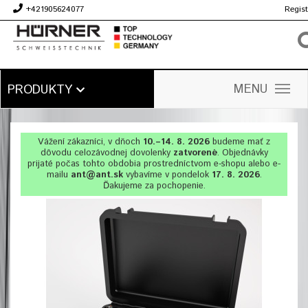
+421905624077
Regist
€
MENU
PRODUKTY
Vážení zákazníci, v dňoch
10.–14. 8. 2026
budeme mať z
dôvodu celozávodnej dovolenky
zatvorené
. Objednávky
prijaté počas tohto obdobia prostredníctvom e-shopu alebo e-
mailu
ant@ant.sk
vybavíme v pondelok
17. 8. 2026
.
Ďakujeme za pochopenie.