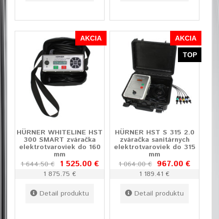
AKCIA
AKCIA
TOP
HÜRNER WHITELINE HST
HÜRNER HST S 315 2.0
300 SMART zváračka
zváračka sanitárnych
elektrotvaroviek do 160
elektrotvaroviek do 315
mm
mm
1 525.00 €
967.00 €
1 644.50 €
1 064.00 €
1 875.75 €
1 189.41 €
Detail produktu
Detail produktu