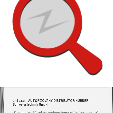
ant s.r.o.
- AUTORIZOVANÝ DISTRIBÚTOR HÜRNER
S
chweisstechnik
G
mb
H
Už viac ako 30 rokov podporujeme efektívnu montáž