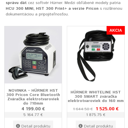
správu dát
cez softvér Hürner. Medzi obľúbené modely patria
HCU 300 MINI, HST 300 Print+ a verzie Pricon
s rozšírenou
dokumentáciou a pripojiteľnosťou.
AKCIA
NOVINKA • HÜRNER HST
HÜRNER WHITELINE HST
300 Pricon Core Bluetooth
300 SMART zváračka
Zváračka elektrotvaroviek
elektrotvaroviek do 160 mm
do 710mm
4 199.00 €
1 525.00 €
1 644.50 €
5 164.77 €
1 875.75 €
Detail produktu
Detail produktu