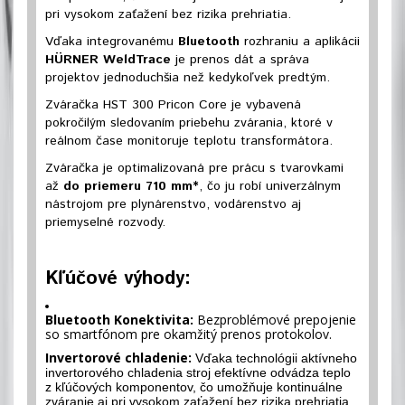
pri vysokom zaťažení bez rizika prehriatia.
Vďaka integrovanému
Bluetooth
rozhraniu a aplikácii
HÜRNER WeldTrace
je prenos dát a správa
projektov jednoduchšia než kedykoľvek predtým.
Zváračka HST 300 Pricon Core je vybavená
pokročilým sledovaním priebehu zvárania, ktoré v
reálnom čase monitoruje teplotu transformátora.
Zváračka je optimalizovaná pre prácu s tvarovkami
až
do priemeru 710 mm*
, čo ju robí univerzálnym
nástrojom pre plynárenstvo, vodárenstvo aj
priemyselné rozvody.
Kľúčové výhody:
Bluetooth Konektivita:
Bezproblémové prepojenie
so smartfónom pre okamžitý prenos protokolov.
Invertorové chladenie:
Vďaka technológii aktívneho
invertorového chladenia stroj efektívne odvádza teplo
z kľúčových komponentov, čo umožňuje kontinuálne
zváranie aj pri vysokom zaťažení bez rizika prehriatia.