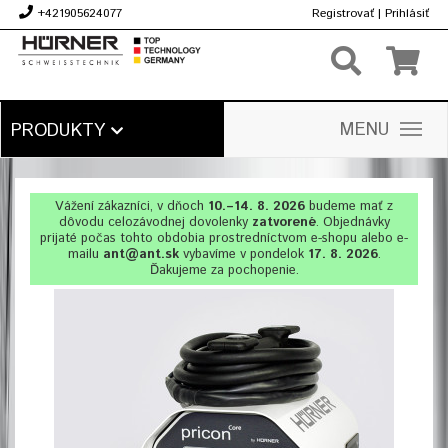
+421905624077
Registrovať
|
Prihlásiť
€
MENU
PRODUKTY
Vážení zákazníci, v dňoch
10.–14. 8. 2026
budeme mať z
dôvodu celozávodnej dovolenky
zatvorené
. Objednávky
prijaté počas tohto obdobia prostredníctvom e-shopu alebo e-
mailu
ant@ant.sk
vybavíme v pondelok
17. 8. 2026
.
Ďakujeme za pochopenie.