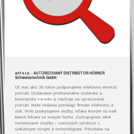
ant s.r.o.
- AUTORIZOVANÝ DISTRIBÚTOR HÜRNER
S
chweisstechnik
G
mb
H
Už viac ako 30 rokov podporujeme efektívnu montáž
potrubí. Dodávame profesionálne vodárske a
kúrenárske
náradie
a nástroje na opracovanie
potrubí. Naše riešenia prinášajú firmám efektivitu a
zisk. Hrdo poskytujeme služby, vďaka ktorým sú naši
klienti lídrami vo svojom fachu. Zastupujeme silné
renomované značky – svetových výrobcov s
unikátnymi strojmi a technológiami. Pôsobíme na