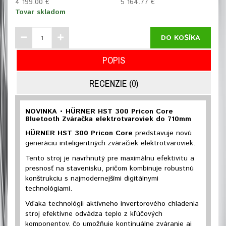
4 199.00 €
5 164.77 €
Tovar skladom
DO KOŠÍKA
POPIS
RECENZIE (0)
NOVINKA • HÜRNER HST 300 Pricon Core
Bluetooth Zváračka elektrotvaroviek do 710mm
HÜRNER HST 300 Pricon Core
predstavuje novú
generáciu inteligentných zváračiek elektrotvaroviek.
Tento stroj je navrhnutý pre maximálnu efektivitu a
presnosť na stavenisku, pričom kombinuje robustnú
konštrukciu s najmodernejšími digitálnymi
technológiami.
Vďaka technológii aktívneho invertorového chladenia
stroj efektívne odvádza teplo z kľúčových
komponentov, čo umožňuje kontinuálne zváranie aj