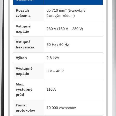
Rozsah
do 710 mm* (tvarovky s
zvárania
čiarovým kódom)
Vstupné
230 V (180 V – 280 V)
napätie
Vstupná
50 Hz / 60 Hz
frekvencia
Výkon
2.8 kVA
Výstupné
8 V – 48 V
napätie
Max.
výstupný
110 A
prúd
Pamäť
10 000 záznamov
protokolov