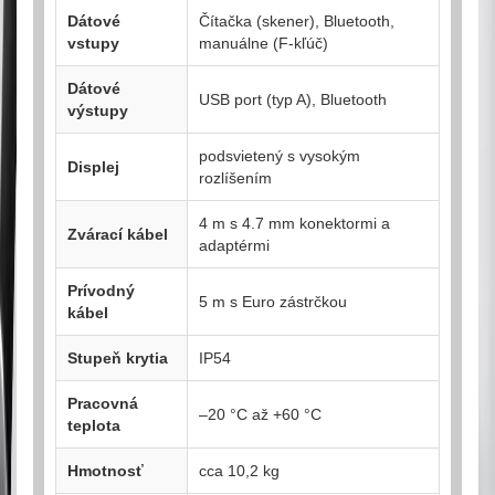
Dátové
Čítačka (skener), Bluetooth,
vstupy
manuálne (F-kľúč)
Dátové
USB port (typ A), Bluetooth
výstupy
podsvietený s vysokým
Displej
rozlíšením
4 m s 4.7 mm konektormi a
Zvárací kábel
adaptérmi
Prívodný
5 m s Euro zástrčkou
kábel
Stupeň krytia
IP54
Pracovná
–20 °C až +60 °C
teplota
Hmotnosť
cca 10,2 kg