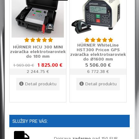
HÜRNER WhiteLine
HÜRNER HCU 300 MINI
HST300 Pricon GPS
zváračka elektrotvaroviek
zváračka elektrotvaroviek
do 180 mm
do Ø1600 mm
1 825.00 €
5 506.00 €
1 969.00 €
2 244.75 €
6 772.38 €
Detail produktu
Detail produktu
SLUŽBY PRE VÁS:
Doprava
zadarmo
nad 150 EUR