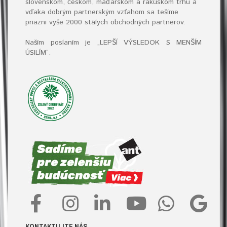
slovenskom, českom, maďarskom a rakúskom trhu a
vďaka dobrým partnerským vzťahom sa tešíme
priazni vyše 2000 stálych obchodných partnerov.
Naším poslaním je „LEPŠÍ VÝSLEDOK S MENŠÍM
ÚSILÍM“
.
KONTAKTUJTE NÁS