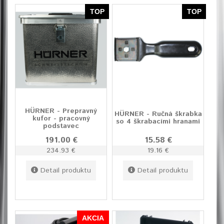
TOP
TOP
HÜRNER - Prepravný
HÜRNER - Ručná škrabka
kufor - pracovný
so 4 škrabacími hranami
podstavec
191.00 €
15.58 €
234.93 €
19.16 €
Detail produktu
Detail produktu
AKCIA