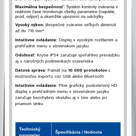
Maximálna bezpečnosť:
Systém kontroly zvárania v
reálnom čase monitoruje všetky parametre (napätie,
prúd, odpor) a okamžite upozorní na odchýlky
.
Vysoký výkon:
Bezpečné zváranie veľkých dimenzií
až do 710 mm*.
Intuitívne ovládanie:
Displej s vysokým rozlíšením a
prehľadné menu v slovenskom jazyku.
Odolnosť:
Krytie IP54 zaručuje spoľahlivú prevádzku
aj v náročných podmienkach staveniska.
Dátová správa:
Pamäť na
10 000 protokolov
s
možnosťou exportu cez USB alebo Bluetooth.
Intuitívne ovládanie:
Plne grafický, podsvietený HD
displej s prehľadným menu v slovenskom jazyku
zaručuje bezchybnú obsluhu aj v tme alebo pri
priamom slnku
.
Technický
Špecifikácia / Hodnota
parameter