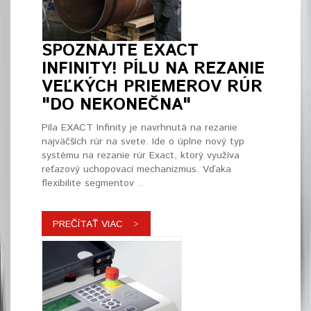
SPOZNAJTE EXACT
INFINITY! PÍLU NA REZANIE
VEĽKÝCH PRIEMEROV RÚR
"DO NEKONEČNA"
Píla EXACT Infinity je navrhnutá na rezanie
najväčších rúr na svete. Ide o úplne nový typ
systému na rezanie rúr Exact, ktorý využíva
reťazový uchopovací mechanizmus. Vďaka
flexibilite segmentov ..
PREČÍTAŤ VIAC