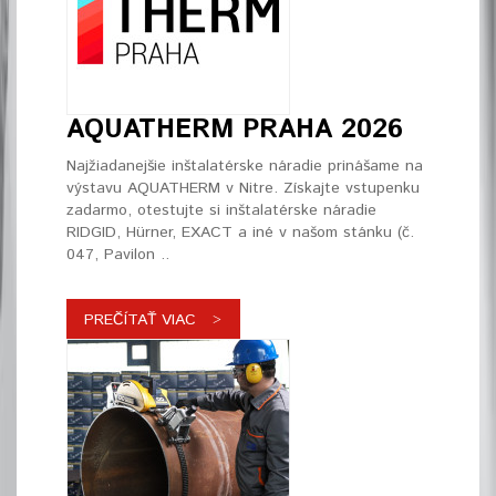
AQUATHERM PRAHA 2026
Najžiadanejšie inštalatérske náradie prinášame na
výstavu AQUATHERM v Nitre. Získajte vstupenku
zadarmo, otestujte si inštalatérske náradie
RIDGID, Hürner, EXACT a iné v našom stánku (č.
047, Pavilon ..
PREČÍTAŤ VIAC