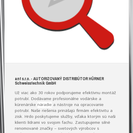
ant s.r.o.
- AUTORIZOVANÝ DISTRIBÚTOR HÜRNER
S
chweisstechnik
G
mb
H
Už viac ako 30 rokov podporujeme efektívnu montáž
potrubí. Dodávame profesionálne vodárske a
kúrenárske
náradie
a nástroje na opracovanie
potrubí. Naše riešenia prinášajú firmám efektivitu a
zisk. Hrdo poskytujeme služby, vďaka ktorým sú naši
klienti lídrami vo svojom fachu. Zastupujeme silné
renomované značky – svetových výrobcov s