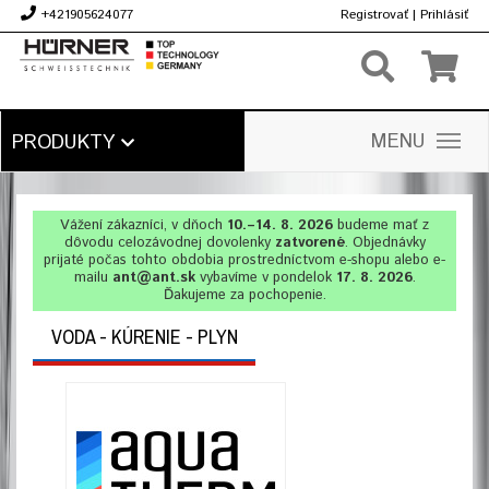
+421905624077
Registrovať
|
Prihlásiť
€
MENU
PRODUKTY
Vážení zákazníci, v dňoch
10.–14. 8. 2026
budeme mať z
dôvodu celozávodnej dovolenky
zatvorené
. Objednávky
prijaté počas tohto obdobia prostredníctvom e-shopu alebo e-
mailu
ant@ant.sk
vybavíme v pondelok
17. 8. 2026
.
Ďakujeme za pochopenie.
VODA - KÚRENIE - PLYN