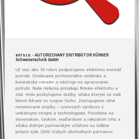
ant s.r.o.
- AUTORIZOVANÝ DISTRIBÚTOR HÜRNER
S
chweisstechnik
G
mb
H
Už viac ako 30 rokov podporujeme efektívnu montáž
potrubí. Dodávame profesionálne vodárske a
kúrenárske
náradie
a nástroje na opracovanie
potrubí. Naše riešenia prinášajú firmám efektivitu a
zisk. Hrdo poskytujeme služby, vďaka ktorým sú naši
klienti lídrami vo svojom fachu. Zastupujeme silné
renomované značky – svetových výrobcov s
unikátnymi strojmi a technológiami. Pôsobíme na
slovenskom, českom, maďarskom a rakúskom trhu a
vďaka dobrým partnerským vzťahom sa tešíme
priazni vyše 2000 stálych obchodných partnerov.