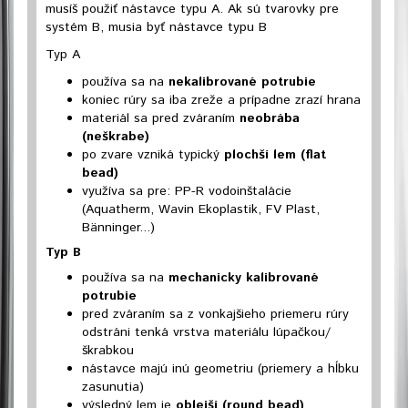
musíš použiť nástavce typu A. Ak sú tvarovky pre
systém B, musia byť nástavce typu B
Typ A
používa sa na
nekalibrované potrubie
koniec rúry sa iba zreže a prípadne zrazí hrana
materiál sa pred zváraním
neobrába
(neškrabe)
po zvare vzniká typický
plochší lem (flat
bead)
využíva sa pre: PP-R vodoinštalácie
(Aquatherm, Wavin Ekoplastik, FV Plast,
Bänninger...)
Typ B
používa sa na
mechanicky kalibrované
potrubie
pred zváraním sa z vonkajšieho priemeru rúry
odstráni tenká vrstva materiálu lúpačkou/
škrabkou
nástavce majú inú geometriu (priemery a hĺbku
zasunutia)
výsledný lem je
oblejší (round bead)