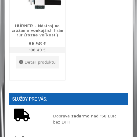
HÜRNER - Nástroj na
zrážanie vonkajších hrán
rúr (rôzne veľkosti)
86.58 €
106.49 €
Detail produktu
SLUŽBY PRE VÁS:
Doprava
zadarmo
nad 150 EUR
bez DPH