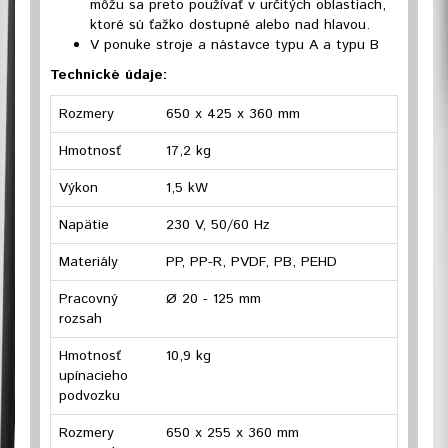
môžu sa preto používať v určitých oblastiach,
ktoré sú ťažko dostupné alebo nad hlavou.
V ponuke stroje a nástavce typu A a typu B
Technické údaje:
Rozmery
650 x 425 x 360 mm
Hmotnosť
17,2 kg
Výkon
1,5 kW
Napätie
230 V, 50/60 Hz
Materiály
PP, PP-R, PVDF, PB, PEHD
Pracovný
Ø 20 - 125 mm
rozsah
Hmotnosť
10,9 kg
upínacieho
podvozku
Rozmery
650 x 255 x 360 mm