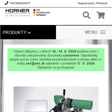
+421905624077
Registrovať
|
Prihlásiť
€
MENU
PRODUKTY
Vážení zákazníci, v dňoch
10.–14. 8. 2026
budeme mať z
dôvodu celozávodnej dovolenky
zatvorené
. Objednávky
prijaté počas tohto obdobia prostredníctvom e-shopu alebo e-
mailu
ant@ant.sk
vybavíme v pondelok
17. 8. 2026
.
Ďakujeme za pochopenie.