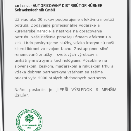
ant s.r.o.
- AUTORIZOVANÝ DISTRIBÚTOR HÜRNER
S
chweisstechnik
G
mb
H
Už viac ako 30 rokov podporujeme efektívnu montáž
potrubí. Dodávame profesionálne vodárske a
kúrenárske
náradie
a nástroje na opracovanie
potrubí. Naše riešenia prinášajú firmám efektivitu a
zisk. Hrdo poskytujeme služby, vďaka ktorým sú naši
klienti lídrami vo svojom fachu. Zastupujeme silné
renomované značky – svetových výrobcov s
unikátnymi strojmi a technológiami. Pôsobíme na
slovenskom, českom, maďarskom a rakúskom trhu a
vďaka dobrým partnerským vzťahom sa tešíme
priazni vyše 2000 stálych obchodných partnerov.
Naším poslaním je „LEPŠÍ VÝSLEDOK S MENŠÍM
ÚSILÍM“
.