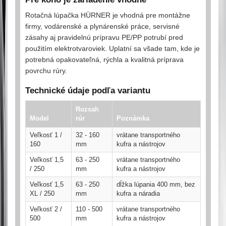
Rotačná lúpačka HÜRNER je vhodná pre montážne
firmy, vodárenské a plynárenské práce, servisné
zásahy aj pravidelnú prípravu PE/PP potrubí pred
použitím elektrotvaroviek. Uplatní sa všade tam, kde je
potrebná opakovateľná, rýchla a kvalitná príprava
povrchu rúry.
Technické údaje podľa variantu
Rozsah
Model
rúr
Poznámka
Veľkosť 1 /
32 - 160
vrátane transportného
160
mm
kufra a nástrojov
Veľkosť 1,5
63 - 250
vrátane transportného
/ 250
mm
kufra a nástrojov
Veľkosť 1,5
63 - 250
dĺžka lúpania 400 mm, bez
XL / 250
mm
kufra a náradia
Veľkosť 2 /
110 - 500
vrátane transportného
500
mm
kufra a nástrojov