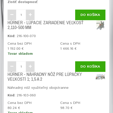
Zistiť dostupnosť
DO KOŠÍKA
HÜRNER - LÚPACIE ZARIADENIE VEĽKOSŤ
2,110-500 MM
Kód:
216-100-070
Cena bez DPH
Cena s DPH
1 192.00 €
1 466.16 €
Tovar skladom
DO KOŠÍKA
HÜRNER - NÁHRADNÝ NÔŽ PRE LÚPAČKY
VEĽKOSTÍ 1; 1,5 A 2
Náhradný nôž využiteľný obojstranne
Kód:
216-103-060
Cena bez DPH
Cena s DPH
80.24 €
98.70 €