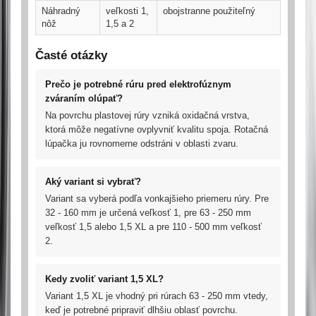
Náhradný
veľkosti 1,
obojstranne použiteľný
nôž
1,5 a 2
Časté otázky
Prečo je potrebné rúru pred elektrofúznym
zváraním olúpať?
Na povrchu plastovej rúry vzniká oxidačná vrstva,
ktorá môže negatívne ovplyvniť kvalitu spoja. Rotačná
lúpačka ju rovnomerne odstráni v oblasti zvaru.
Aký variant si vybrať?
Variant sa vyberá podľa vonkajšieho priemeru rúry. Pre
32 - 160 mm je určená veľkosť 1, pre 63 - 250 mm
veľkosť 1,5 alebo 1,5 XL a pre 110 - 500 mm veľkosť
2.
Kedy zvoliť variant 1,5 XL?
Variant 1,5 XL je vhodný pri rúrach 63 - 250 mm vtedy,
keď je potrebné pripraviť dlhšiu oblasť povrchu.