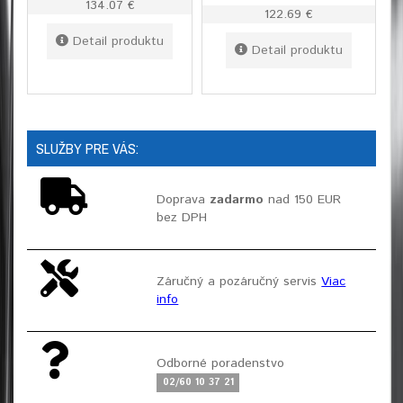
134.07 €
122.69 €
Detail produktu
Detail produktu
SLUŽBY PRE VÁS:
Doprava
zadarmo
nad 150 EUR
bez DPH
Záručný a pozáručný servis
Viac
info
Odborné poradenstvo
02/60 10 37 21