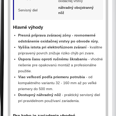
oxidačnej vrstvy
náhradný obojstranný
Servisný diel
nôž
Hlavné výhody
Presná príprava zváracej zóny
- rovnomerné
odstránenie oxidačnej vrstvy po obvode rúry.
Vyššia istota pri elektrofúznom zváraní
- kvalitne
pripravený povrch znižuje riziko chýb pri zvare.
Úspora času oproti ručnému škrabaniu
- vhodné
riešenie pre opakovanú montáž a profesionálne
použitie.
Viac veľkostí podľa priemeru potrubia
- od
kompaktného variantu 32 - 160 mm až po veľké
priemery do 500 mm.
Dostupný náhradný nôž
- praktický servisný diel
pri pravidelnom používaní zariadenia.
Pre koho je zariadenie vhodné