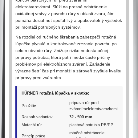
koncov plastových rúr pred zváraním
elektrotvarovkami. Slúži na presné odstránenie
oxidačnej vrstvy z povrchu rúry v oblasti zvaru, čím
pomáha dosiahnuť spoľahlivý a opakovateľný výsledok
pri montáži potrubných systémov.
Na rozdiel od ručného škrabania zabezpečí rotačná
lúpačka plynulé a kontrolované zrezanie povrchu po
celom obvode rúry. Znižuje riziko nedostatočnej
prípravy potrubia, ktorá patrí medzi časté príčiny
problémov pri elektrofúznom zváraní. Zariadenie
výrazne šetrí čas pri montáži a zároveň zvyšuje kvalitu
prípravy pred zváraním.
HÜRNER rotačná lúpačka v skratke:
príprava rúr pred
Použitie
zváranímelektrotvarovkami
Rozsah variantov
32 - 500 mm
Materiál rúr
plastové potrubia PE/PP
rotačné odstránenie
Princíp práce