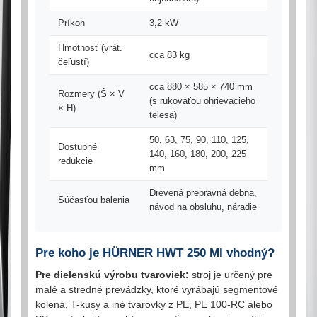
Príkon
3,2 kW
Hmotnosť (vrát.
cca 83 kg
čeľustí)
cca 880 × 585 × 740 mm
Rozmery (Š × V
(s rukoväťou ohrievacieho
× H)
telesa)
50, 63, 75, 90, 110, 125,
Dostupné
140, 160, 180, 200, 225
redukcie
mm
Drevená prepravná debna,
Súčasťou balenia
návod na obsluhu, náradie
Pre koho je HÜRNER HWT 250 MI vhodný?
Pre dielenskú výrobu tvaroviek:
stroj je určený pre
malé a stredné prevádzky, ktoré vyrábajú segmentové
kolená, T-kusy a iné tvarovky z PE, PE 100-RC alebo