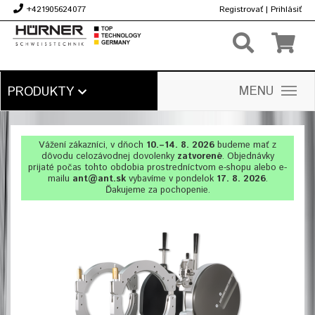
+421905624077
Registrovať
|
Prihlásiť
€
MENU
PRODUKTY
Vážení zákazníci, v dňoch
10.–14. 8. 2026
budeme mať z
dôvodu celozávodnej dovolenky
zatvorené
. Objednávky
prijaté počas tohto obdobia prostredníctvom e-shopu alebo e-
mailu
ant@ant.sk
vybavíme v pondelok
17. 8. 2026
.
Ďakujeme za pochopenie.