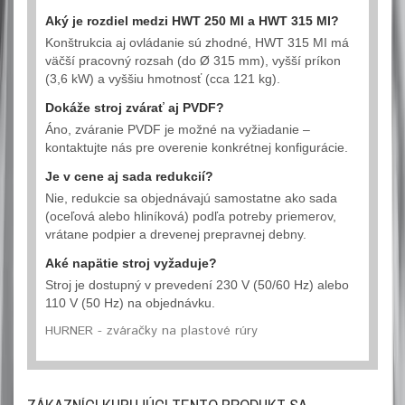
Aký je rozdiel medzi HWT 250 MI a HWT 315 MI?
Konštrukcia aj ovládanie sú zhodné, HWT 315 MI má
väčší pracovný rozsah (do Ø 315 mm), vyšší príkon
(3,6 kW) a vyššiu hmotnosť (cca 121 kg).
Dokáže stroj zvárať aj PVDF?
Áno, zváranie PVDF je možné na vyžiadanie –
kontaktujte nás pre overenie konkrétnej konfigurácie.
Je v cene aj sada redukcií?
Nie, redukcie sa objednávajú samostatne ako sada
(oceľová alebo hliníková) podľa potreby priemerov,
vrátane podpier a drevenej prepravnej debny.
Aké napätie stroj vyžaduje?
Stroj je dostupný v prevedení 230 V (50/60 Hz) alebo
110 V (50 Hz) na objednávku.
HURNER - zváračky na plastové rúry