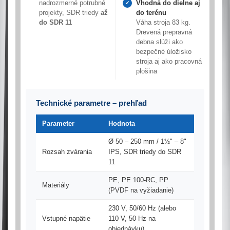
nadrozmerné potrubné
Vhodná do dielne aj
✓
projekty, SDR triedy
až
do terénu
do SDR 11
Váha stroja 83 kg.
Drevená prepravná
debna slúži ako
bezpečné úložisko
stroja aj ako pracovná
plošina
Technické parametre – prehľad
Parameter
Hodnota
Ø 50 – 250 mm / 1½" – 8"
Rozsah zvárania
IPS, SDR triedy do SDR
11
PE, PE 100-RC, PP
Materiály
(PVDF na vyžiadanie)
230 V, 50/60 Hz (alebo
Vstupné napätie
110 V, 50 Hz na
objednávku)