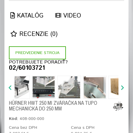
KATALÓG
VIDEO
RECENZIE (0)
PREDVEDENIE STROJA
POTREBUJETE PORADIŤ?
02/60103721
HÜRNER HWT 250 MI ZVÁRAČKA NA TUPO
MECHANICKÁ DO 250 MM
Kód:
408-000-000
Cena bez DPH
Cena s DPH