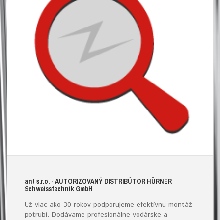
ant s.r.o.
- AUTORIZOVANÝ DISTRIBÚTOR HÜRNER
S
chweisstechnik
G
mb
H
Už viac ako 30 rokov podporujeme efektívnu montáž
potrubí. Dodávame profesionálne vodárske a