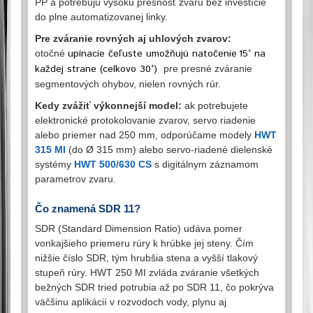
PP a potrebujú vysokú presnosť zvaru bez investície
do plne automatizovanej linky.
Pre zváranie rovných aj uhlových zvarov:
upínacie čeľuste umožňujú natočenie 15° na
otočné
každej strane (celkovo 30°)
pre presné zváranie
segmentových ohybov, nielen rovných rúr.
Kedy zvážiť výkonnejší model:
ak potrebujete
elektronické protokolovanie zvarov, servo riadenie
alebo priemer nad 250 mm, odporúčame modely
HWT
315 MI
(do Ø 315 mm) alebo servo-riadené dielenské
systémy
HWT 500/630 CS
s digitálnym záznamom
parametrov zvaru.
Čo znamená SDR 11?
SDR (Standard Dimension Ratio) udáva pomer
vonkajšieho priemeru rúry k hrúbke jej steny. Čím
nižšie číslo SDR, tým hrubšia stena a vyšší tlakový
stupeň rúry. HWT 250 MI zvláda zváranie všetkých
bežných SDR tried potrubia až po SDR 11, čo pokrýva
väčšinu aplikácií v rozvodoch vody, plynu aj