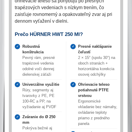
ohrievacie teleso sa pohybujú po presných
trapézových vedeniach s nízkym trením, čo
zaisťuje rovnomerný a opakovateľný zvar aj pri
dennom vyťažení v dielni.
Prečo HÜRNER HWT 250 MI?
Robustná
Presné naklápanie
✓
✓
konštrukcia
čeľustí
Pevný rám, presné
2 × 15° (spolu 30°) na
trapézové vedenia
oboch stranách +
odolné voči dennej
horizontálna korekcia
dielenskej záťaži
osovej odchýlky
Univerzálne využitie
Ohrievacie teleso
✓
✓
Rúry, segmenty aj
potiahnuté PTFE
tvarovky z PE, PE
vrstvou
100-RC a PP, na
Ergonomické
vyžiadanie aj PVDF
vkladanie bez námahy,
ovládanie teploty
Zváranie do Ø 250
✓
priamo z predného
mm
panela
Pokrýva bežné aj