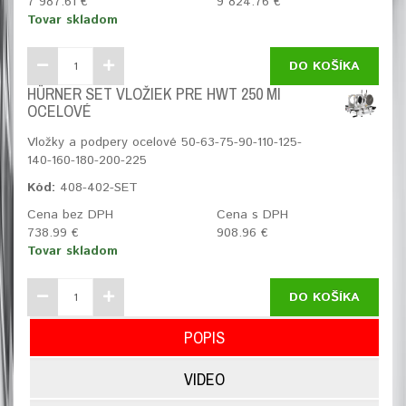
7 987.61 €
9 824.76 €
Tovar skladom
DO KOŠÍKA
HÜRNER SET VLOŽIEK PRE HWT 250 MI
OCELOVÉ
Vložky a podpery ocelové 50-63-75-90-110-125-
140-160-180-200-225
Kód:
408-402-SET
Cena bez DPH
Cena s DPH
738.99 €
908.96 €
Tovar skladom
DO KOŠÍKA
POPIS
VIDEO