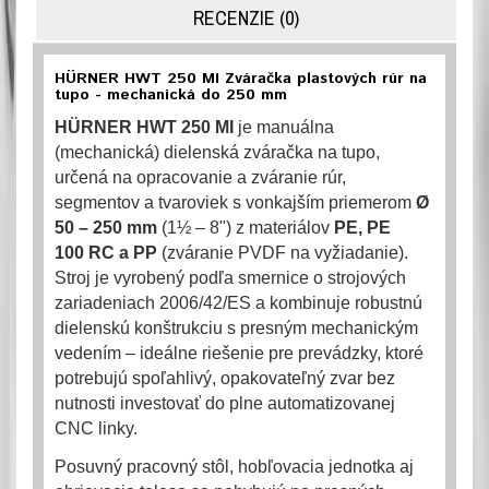
RECENZIE (0)
HÜRNER HWT 250 MI Zváračka plastových rúr na
tupo - mechanická do 250 mm
HÜRNER HWT 250 MI
je manuálna
(mechanická) dielenská zváračka na tupo,
určená na opracovanie a zváranie rúr,
segmentov a tvaroviek s vonkajším priemerom
Ø
50 – 250 mm
(1½ – 8") z materiálov
PE, PE
100 RC a PP
(zváranie PVDF na vyžiadanie).
Stroj je vyrobený podľa smernice o strojových
zariadeniach 2006/42/ES a kombinuje robustnú
dielenskú konštrukciu s presným mechanickým
vedením – ideálne riešenie pre prevádzky, ktoré
potrebujú spoľahlivý, opakovateľný zvar bez
nutnosti investovať do plne automatizovanej
CNC linky.
Posuvný pracovný stôl, hobľovacia jednotka aj