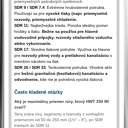
priemyselných potrubných systémoch.
SDR 9 / SDR 7.4
:
Extrémne hrubostenné potrubia.
Používajú sa pre
vysoké tlaky (napr. priemyselné
rozvody, priemyselné chladenie.
SDR 11:
Najbežnejšia trieda. Ponúka ideálny pomer
hrúbky a tlaku.
Bežne sa používa pre
hlavné
vodovodné prípojky
, rozvody stlačeného vzduchu
alebo vykurovanie.
SDR 17:
Stredne tlakové potrubie. Využíva sa hlavne
pre
rozvody pitnej vody a pretlakovú kanalizáciu
s
menšími nárokmi na tlak.
SDR 26 / SDR 33
: Tenkostenné potrubia. Vhodné skôr
pre
bežnú gravitačnú (beztlakovú) kanalizáciu a
odvodnenie,
kde nie je potrebná vysoká tlaková
Často kladené otázky
Aký je maximálny priemer rúry, ktorý HWT 250 MI
zvarí?
Stroj zvára rúry, segmenty a tvarovky s vonkajším
priemerom od 50 do 250 mm (1½" – 8"), pri SDR
triedach do SDR 11.