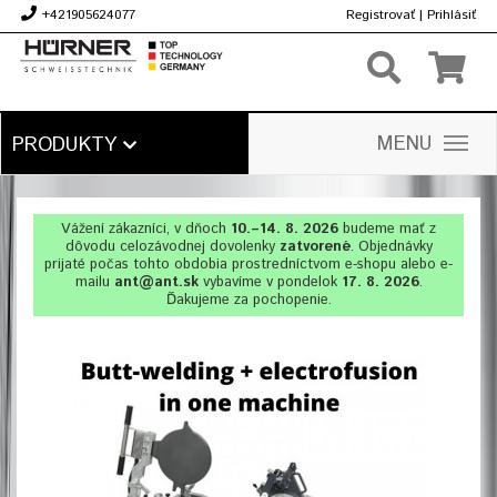
+421905624077
Registrovať
|
Prihlásiť
€
MENU
PRODUKTY
Vážení zákazníci, v dňoch
10.–14. 8. 2026
budeme mať z
dôvodu celozávodnej dovolenky
zatvorené
. Objednávky
prijaté počas tohto obdobia prostredníctvom e-shopu alebo e-
mailu
ant@ant.sk
vybavíme v pondelok
17. 8. 2026
.
Ďakujeme za pochopenie.