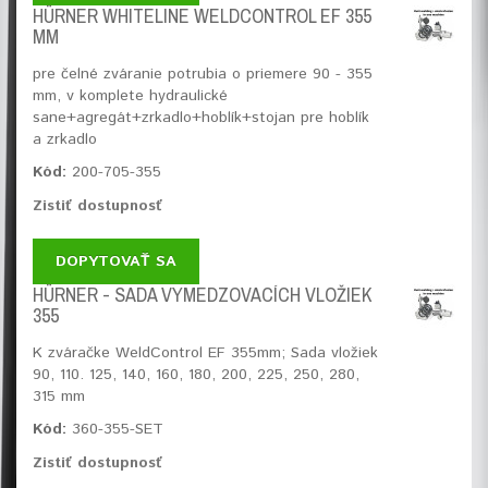
HÜRNER WHITELINE WELDCONTROL EF 355
MM
pre čelné zváranie potrubia o priemere 90 - 355
mm, v komplete hydraulické
sane+agregát+zrkadlo+hoblík+stojan pre hoblík
a zrkadlo
Kód:
200-705-355
Zistiť dostupnosť
DOPYTOVAŤ SA
HÜRNER - SADA VYMEDZOVACÍCH VLOŽIEK
355
K zváračke WeldControl EF 355mm; Sada vložiek
90, 110. 125, 140, 160, 180, 200, 225, 250, 280,
315 mm
Kód:
360-355-SET
Zistiť dostupnosť