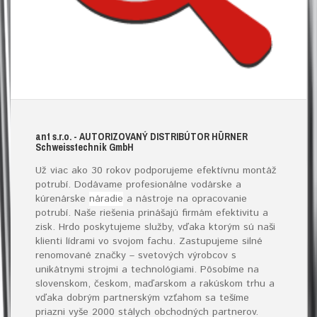
ant s.r.o.
- AUTORIZOVANÝ DISTRIBÚTOR HÜRNER
S
chweisstechnik
G
mb
H
Už viac ako 30 rokov podporujeme efektívnu montáž
potrubí. Dodávame profesionálne vodárske a
kúrenárske
náradie
a nástroje na opracovanie
potrubí. Naše riešenia prinášajú firmám efektivitu a
zisk. Hrdo poskytujeme služby, vďaka ktorým sú naši
klienti lídrami vo svojom fachu. Zastupujeme silné
renomované značky – svetových výrobcov s
unikátnymi strojmi a technológiami. Pôsobíme na
slovenskom, českom, maďarskom a rakúskom trhu a
vďaka dobrým partnerským vzťahom sa tešíme
priazni vyše 2000 stálych obchodných partnerov.