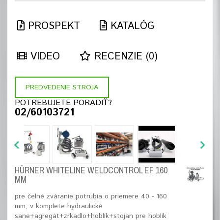
PROSPEKT
KATALÓG
VIDEO
RECENZIE (0)
PREDVEDENIE STROJA
POTREBUJETE PORADIŤ?
02/60103721
HÜRNER WHITELINE WELDCONTROL EF 160
MM
pre čelné zváranie potrubia o priemere 40 - 160
mm, v komplete hydraulické
sane+agregát+zrkadlo+hoblík+stojan pre hoblík