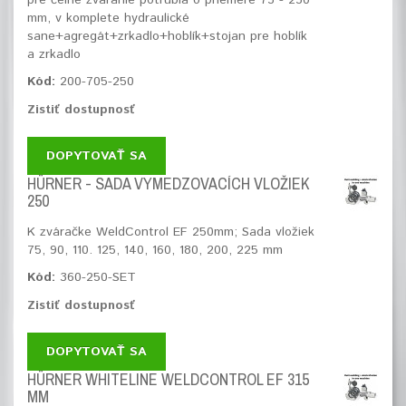
pre čelné zváranie potrubia o priemere 75 - 250
mm, v komplete hydraulické
sane+agregát+zrkadlo+hoblík+stojan pre hoblík
a zrkadlo
Kód:
200-705-250
Zistiť dostupnosť
DOPYTOVAŤ SA
HÜRNER - SADA VYMEDZOVACÍCH VLOŽIEK
250
K zváračke WeldControl EF 250mm; Sada vložiek
75, 90, 110. 125, 140, 160, 180, 200, 225 mm
Kód:
360-250-SET
Zistiť dostupnosť
DOPYTOVAŤ SA
HÜRNER WHITELINE WELDCONTROL EF 315
MM